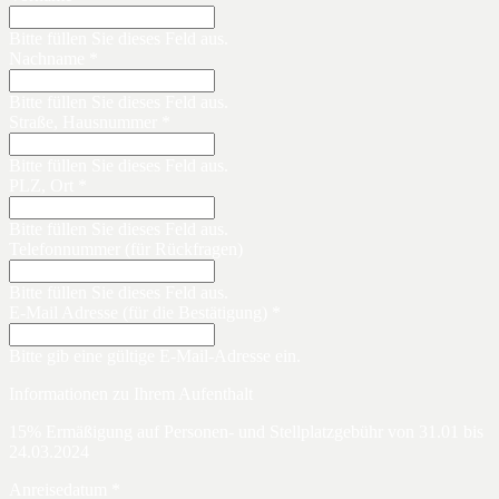
Bitte füllen Sie dieses Feld aus.
Nachname *
Bitte füllen Sie dieses Feld aus.
Straße, Hausnummer *
Bitte füllen Sie dieses Feld aus.
PLZ, Ort *
Bitte füllen Sie dieses Feld aus.
Telefonnummer (für Rückfragen)
Bitte füllen Sie dieses Feld aus.
E-Mail Adresse (für die Bestätigung) *
Bitte gib eine gültige E-Mail-Adresse ein.
Informationen zu Ihrem Aufenthalt
15% Ermäßigung auf Personen- und Stellplatzgebühr von 31.01 bis
24.03.2024
Anreisedatum *