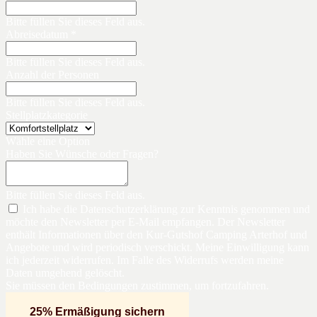
Bitte füllen Sie dieses Feld aus.
Abreisedatum *
Bitte füllen Sie dieses Feld aus.
Anzahl der Personen
Bitte füllen Sie dieses Feld aus.
Stellplatzkategorie
Wähle eine Option
Haben Sie Wünsche oder Fragen?
Bitte füllen Sie dieses Feld aus.
Ich habe die Datenschutzerklärung zur Kenntnis genommen und
möchte den Newsletter per E-Mail empfangen. Der Newsletter
enthält Informationen über den Kur-Gutshof Camping Arterhof und
Angebote und wird periodisch verschickt. Meine Einwilligung kann
ich jederzeit widerrufen. Im Falle des Widerrufs werden meine
Daten umgehend gelöscht.
Sie müssen den Bedingungen zustimmen, um fortzufahren.
25% Ermäßigung sichern