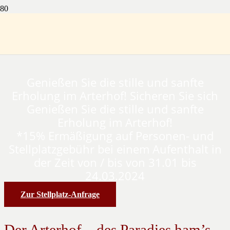
Wohlig warme Wintertage im
Wohnmobil!
Genießen Sie die stille und sanfte
Erholung im Arterhof! Sicheren Sie sich
Genießen Sie die stille und sanfte
Erholung im Arterhof!
*15% Ermäßigung auf Personen- und
Stellplatzgebühr bei einem Aufenthalt in
der Zeit von / bis von 31.01 bis
24.03.2024
Zur Stellplatz-Anfrage
Der Arterhof – des Paradies ham’s